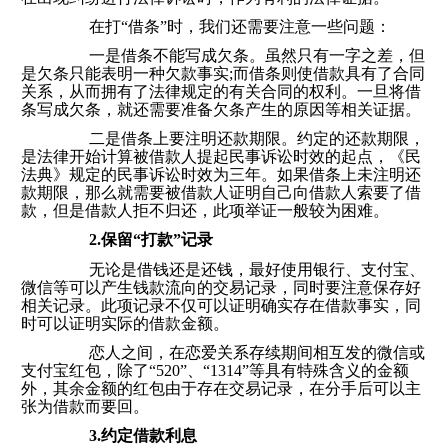
在打“借条”时，我们还需要注意一些问题：
一是借条不能写成欠条。虽然只有一字之差，但
是欠条只能表明一种欠款事实;而借条则使借款具有了合同
关系，从而拥有了法律规定的有关合同的权利。一旦将借
条写成欠条，就还需要准备欠条产生的原因等相关证据。
二是借条上要注明还款期限。约定的还款期限，
是法律开始计算被借款人提起民事诉讼时效的起点，《民
法典》规定的民事诉讼时效为三年。如果借条上未注明还
款期限，那么就需要被借款人证明自己向借款人索要了借
款，但是借款人拒不归还，此项举证一般较为困难。
2.保留“打款”记录
无论是借钱还是还钱，最好使用银行、支付宝、
微信等可以产生钱款流向的交易记录，同时要注意保存好
相关记录。此项记录不仅可以证明确实存在借款事实，同
时可以证明实际的借款金额。
恋人之间，在恋爱关系存续期间相互发的微信或
支付宝红包，除了“520”、“1314”等具有特殊含义的金额
外，其余金额的红包由于存在交易记录，在分手后可以主
张为借款而要回。
3.约定借款利息