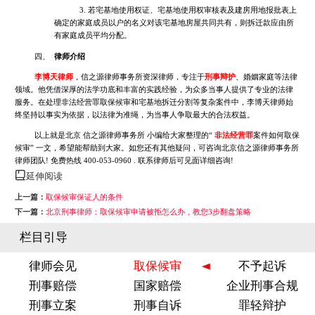
3. 若宅基地使用权证、宅基地使用权审核表及建房用地报批表上
确定的家庭成员以户的名义对该宅基地房屋共同共有，则拆迁款应由所
有家庭成员平均分配。
四、
律师介绍
李博天律师
，信之源律师事务所资深律师，专注于
刑事辩护
、婚姻家庭等法律
领域。他凭借深厚的法学功底和丰富的实践经验，为众多当事人提供了专业的法律
服务。在处理非法经营罪取保候审和宅基地拆迁分割等复杂案件中，李博天律师始
终坚持以事实为依据，以法律为准绳，为当事人争取最大的合法权益。
以上就是北京 信之源律师事务所 小编给大家整理的“
非法经营罪
案件如何取保
候审” 一文，希望能帮助到大家。如您还有其他疑问，可咨询北京信之源律师事务所
律师团队! 免费热线 400-053-0960 . 联系律师后可见面详细咨询!
延伸阅读
上一篇：
取保候审保证人的条件
下一篇：
北京刑事律师：取保候审申请被拒怎么办，教您3步翻盘策略
栏目引导
律师会见
取保候审
不予起诉
刑事赔偿
国家赔偿
企业刑事合规
刑事立案
刑事自诉
罪轻辩护