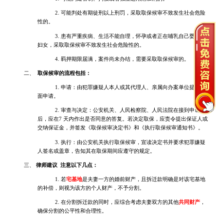
2. 可能判处有期徒刑以上刑罚，采取取保候审不致发生社会危险
性的。
3. 患有严重疾病、生活不能自理，怀孕或者正在哺乳自己婴儿的
妇女，采取取保候审不致发生社会危险性的。
4. 羁押期限届满，案件尚未办结，需要采取取保候审的。
二、
取保候审的流程包括：
1. 申请：由犯罪嫌疑人本人或其代理人、亲属向办案单位提出书
面申请。
2. 审查与决定：公安机关、人民检察院、人民法院在接到申请
后，应在7 天内作出是否同意的答复。若决定取保，应责令提出保证人或
交纳保证金，并签发《取保候审决定书》和《执行取保候审通知书》。
3. 执行：由公安机关执行取保候审，宣读决定书并要求犯罪嫌疑
人签名或盖章，告知其在取保期间应遵守的规定。
三、
律师建议
注意以下几点：
1. 若
宅基地
是夫妻一方的婚前财产，且拆迁款明确是对该宅基地
的补偿，则视为该方的个人财产，不予分割。
2. 在分割拆迁款的同时，应综合考虑夫妻双方的其他
共同财产
，
确保分割的公平性和合理性。