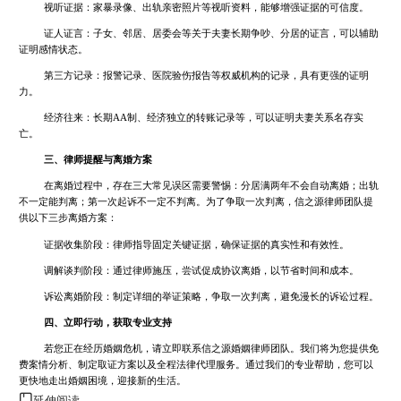
视听证据：家暴录像、出轨亲密照片等视听资料，能够增强证据的可信度。
证人证言：子女、邻居、居委会等关于夫妻长期争吵、分居的证言，可以辅助
证明感情状态。
第三方记录：报警记录、医院验伤报告等权威机构的记录，具有更强的证明
力。
经济往来：长期AA制、经济独立的转账记录等，可以证明夫妻关系名存实
亡。
三、律师提醒与离婚方案
在离婚过程中，存在三大常见误区需要警惕：分居满两年不会自动离婚；出轨
不一定能判离；第一次起诉不一定不判离。为了争取一次判离，信之源律师团队提
供以下三步离婚方案：
证据收集阶段：律师指导固定关键证据，确保证据的真实性和有效性。
调解谈判阶段：通过律师施压，尝试促成协议离婚，以节省时间和成本。
诉讼离婚阶段：制定详细的举证策略，争取一次判离，避免漫长的诉讼过程。
四、立即行动，获取专业支持
若您正在经历婚姻危机，请立即联系信之源婚姻律师团队。我们将为您提供免
费案情分析、制定取证方案以及全程法律代理服务。通过我们的专业帮助，您可以
更快地走出婚姻困境，迎接新的生活。