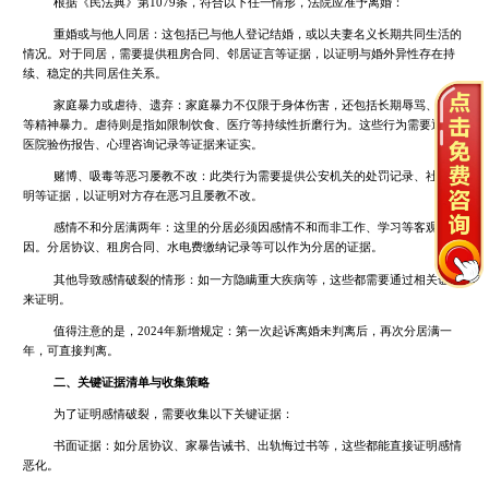
根据《民法典》第1079条，符合以下任一情形，法院应准予离婚：
重婚或与他人同居：这包括已与他人登记结婚，或以夫妻名义长期共同生活的
情况。对于同居，需要提供租房合同、邻居证言等证据，以证明与婚外异性存在持
续、稳定的共同居住关系。
家庭暴力或虐待、遗弃：家庭暴力不仅限于身体伤害，还包括长期辱骂、恐吓
等精神暴力。虐待则是指如限制饮食、医疗等持续性折磨行为。这些行为需要通过
医院验伤报告、心理咨询记录等证据来证实。
赌博、吸毒等恶习屡教不改：此类行为需要提供公安机关的处罚记录、社区证
明等证据，以证明对方存在恶习且屡教不改。
感情不和分居满两年：这里的分居必须因感情不和而非工作、学习等客观原
因。分居协议、租房合同、水电费缴纳记录等可以作为分居的证据。
其他导致感情破裂的情形：如一方隐瞒重大疾病等，这些都需要通过相关证据
来证明。
值得注意的是，2024年新增规定：第一次起诉离婚未判离后，再次分居满一
年，可直接判离。
二、关键证据清单与收集策略
为了证明感情破裂，需要收集以下关键证据：
书面证据：如分居协议、家暴告诫书、出轨悔过书等，这些都能直接证明感情
恶化。