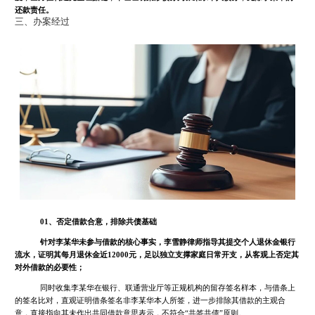
还款责任。
三、办案经过
01、否定借款合意，排除共债基础
针对李某华未参与借款的核心事实，李雪静律师指导其提交个人退休金银行
流水，证明其每月退休金近12000元，足以独立支撑家庭日常开支，从客观上否定其
对外借款的必要性；
同时收集李某华在银行、联通营业厅等正规机构的留存签名样本，与借条上
的签名比对，直观证明借条签名非李某华本人所签，进一步排除其借款的主观合
意，直接指向其未作出共同借款意思表示，不符合“共签共债”原则。