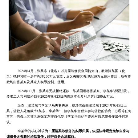
2024年4月，张某东（化名）以房屋装修资金周转为由，教唆陈某国（化
名）抵押其唯一房产办理250万元贷款，后又教唆其办理近50万元信用贷款，所有贷
款均由张某东及其家人实际控制、使用。
2024年11月，张某东无故拒绝还款，陈某国遂将张某东、李某华诉至法院，
要求二人共同偿还截至2025年6月23日的借款本金及利息共计280余万元。
经查，张某东与李某华系夫妻关系，案涉借条由张某东于2024年6月5日出
具，借款人处落款“张某东、李某华”，但李某华全程未参与借款的协商、办理等任何
事宜，借条上其签名系张某东擅自代签且李某华自始至终未对该笔债务作出任何追
认。
李某华的核心诉求为：
厘清案涉债务的实际归属，依据法律规定免除自身与
该债务无关联的还款责任，维护自身合法权益。