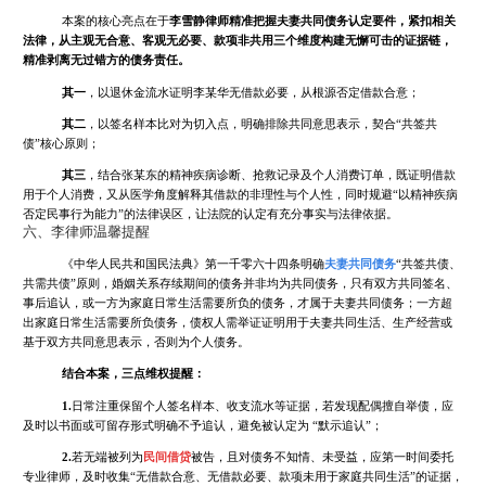
本案的核心亮点在于
李雪静律师精准把握夫妻共同债务认定要件，紧扣相关
法律，从主观无合意、客观无必要、款项非共用三个维度构建无懈可击的证据链，
精准剥离无过错方的债务责任。
其一
，以退休金流水证明李某华无借款必要，从根源否定借款合意；
其二
，以签名样本比对为切入点，明确排除共同意思表示，契合“共签共
债”核心原则；
其三
，结合张某东的精神疾病诊断、抢救记录及个人消费订单，既证明借款
用于个人消费，又从医学角度解释其借款的非理性与个人性，同时规避“以精神疾病
否定民事行为能力”的法律误区，让法院的认定有充分事实与法律依据。
六、李律师温馨提醒
《中华人民共和国民法典》第一千零六十四条明确
夫妻共同债务
“共签共债、
共需共债”原则，婚姻关系存续期间的债务并非均为共同债务，只有双方共同签名、
事后追认，或一方为家庭日常生活需要所负的债务，才属于夫妻共同债务；一方超
出家庭日常生活需要所负债务，债权人需举证证明用于夫妻共同生活、生产经营或
基于双方共同意思表示，否则为个人债务。
结合本案，三点维权提醒：
1.
日常注重保留个人签名样本、收支流水等证据，若发现配偶擅自举债，应
及时以书面或可留存形式明确不予追认，避免被认定为 “默示追认”；
2.
若无端被列为
民间借贷
被告，且对债务不知情、未受益，应第一时间委托
专业律师，及时收集“无借款合意、无借款必要、款项未用于家庭共同生活”的证据，