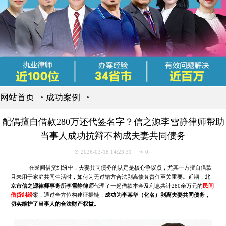
网站首页
成功案例
配偶擅自借款280万还代签名字？信之源李雪静律师帮助
当事人成功抗辩不构成夫妻共同债务
2026-03-18 14:23:31
0
在民间借贷纠纷中，夫妻共同债务的认定是核心争议点，尤其一方擅自借款
且未用于家庭共同生活时，如何为无过错方合法剥离债务责任至关重要。近期，
北
京市信之源律师事务所李雪静律师
代理了一起借款本金及利息共计280余万元的
民间
借贷纠纷
案，通过全方位构建证据链，
成功为李某华（化名）剥离夫妻共同债务，
切实维护了当事人的合法财产权益。