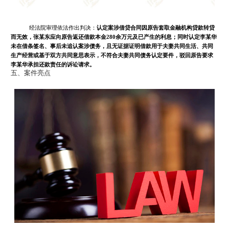
经法院审理依法作出判决：
认定案涉借贷合同因原告套取金融机构贷款转贷
而无效，张某东应向原告返还借款本金280余万元及已产生的利息；同时认定李某华
未在借条签名、事后未追认案涉债务，且无证据证明借款用于夫妻共同生活、共同
生产经营或基于双方共同意思表示，不符合夫妻共同债务认定要件，驳回原告要求
李某华承担还款责任的诉讼请求。
五、案件亮点