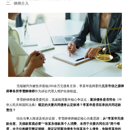
二、律师介入
无端被列为被告并面临280余万元债务主张，李某华选择委托
北京市信之源律
师事务所李雪静律师
作为诉讼代理人维护自身权益。
李雪静律师接受委托后，迅速梳理案件核心争议点：
案涉债务是否符合
《中
华人民共和国民法典》
规定的夫妻共同债务认定标准？李某华是否应承担共同还款
责任？
结合当事人陈述及初步证据，李雪静律师确定核心办案思路：
从“李某华无借
款合意、无借款客观必要”“张某东借款系个人消费、未用于夫妻共同生活”两个维
度，全方位构建完整证据链，举证证明案涉债务为张某东个人债务，免除李某华的