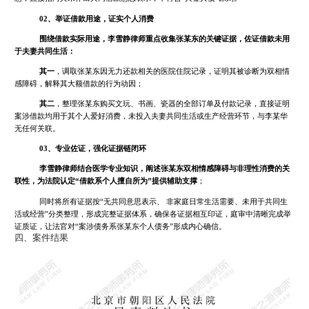
02、举证借款用途，证实个人消费
围绕借款实际用途，李雪静律师重点收集张某东的关键证据，佐证借款未用
于夫妻共同生活：
其一
，调取张某东因无力还款相关的医院住院记录，证明其被诊断为双相情
感障碍，解释其大额借款的行为动因；
其二
，整理张某东购买文玩、书画、瓷器的全部订单及付款记录，直接证明
案涉借款均用于其个人爱好消费，未投入夫妻共同生活或生产经营环节，与李某华
无任何关联。
03、专业佐证，强化证据链闭环
李雪静律师结合医学专业知识，阐述张某东双相情感障碍与非理性消费的关
联性，为法院认定“借款系个人擅自所为”提供辅助支撑
；
同时将所有证据按“无共同意思表示、 非家庭日常生活需要、未用于共同生
活或经营”分类整理，形成完整证据体系，确保各证据相互印证，庭审中清晰完成举
证质证，让法官对“案涉债务系张某东个人债务”形成内心确信。
四、案件结果