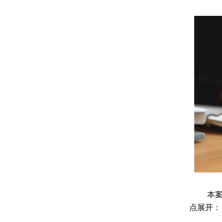
本
点展开：