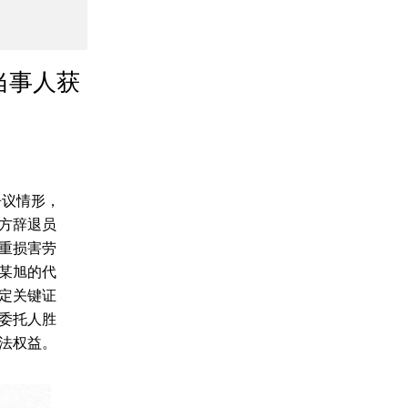
当事人获
争议情形，
方辞退员
重损害劳
某旭的代
定关键证
委托人胜
法权益。