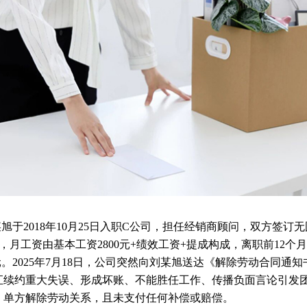
旭于2018年10月25日入职C公司，担任经销商顾问，双方签订
，月工资由基本工资2800元+绩效工资+提成构成，离职前12个
4.2元。2025年7月18日，公司突然向刘某旭送达《解除劳动合同通
汇续约重大失误、形成坏账、不能胜任工作、传播负面言论引发
，单方解除劳动关系，且未支付任何补偿或赔偿。