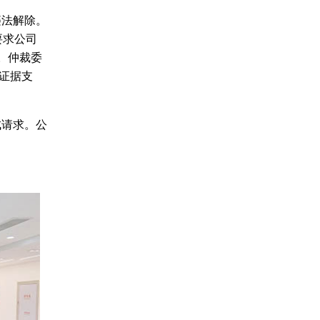
违法解除。
要求公司
元。仲裁委
分证据支
成请求。公
。