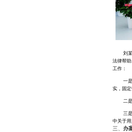
刘
法律帮助
工作：
一
实，固定
二
三
中关于用
三、
办