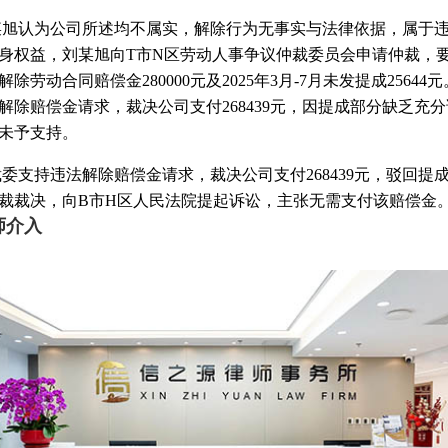
某旭认为公司所述均不属实，解除行为无事实与法律依据，属于
身权益，刘某旭向T市N区劳动人事争议仲裁委员会申请仲裁，
除劳动合同赔偿金280000元及2025年3月-7月未发提成25644
解除赔偿金请求，裁决公司支付268439元，因提成部分缺乏充
未予支持。
委支持违法解除赔偿金请求，裁决公司支付268439元，驳回提
裁裁决，向B市H区人民法院提起诉讼，主张无需支付该赔偿金
师介入