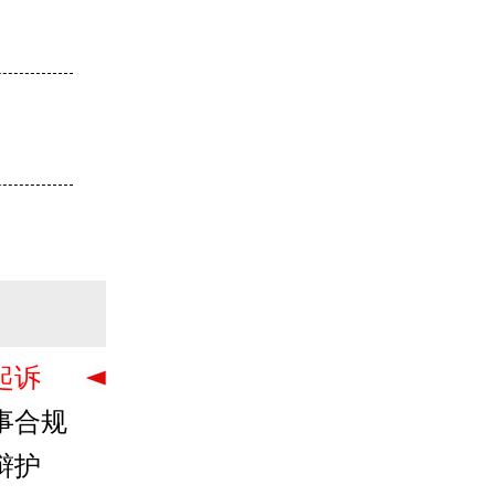
起诉
事合规
辩护