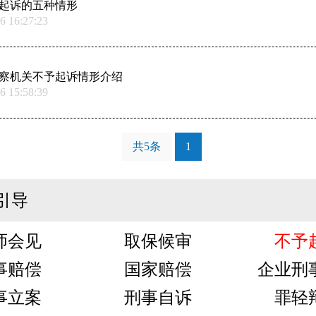
起诉的五种情形
6 16:27:23
年检察机关不予起诉情形介绍
6 15:58:39
共5条
1
引导
师会见
取保候审
不予
事赔偿
国家赔偿
企业刑
事立案
刑事自诉
罪轻